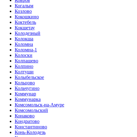
Ковров
Когалым
Козлово
Кокошкино
Коктебель
Кокшетау
Колодезный
Колокша
Коломна
Коломна-1
Колоски
Колпашево
Колпино
Колтуши
Колыбельское
Кольцово
Кольчугино
Коммунар
Коммунарка
Комсомольск-на-Амуре
Комсомольский
Конаково
Кондратово
Константиново
Конь-Колодезь