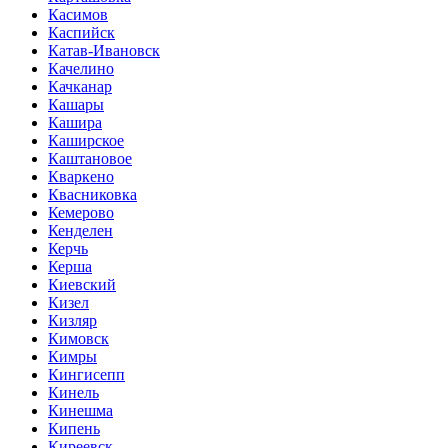
Касимов
Каспийск
Катав-Ивановск
Качелино
Качканар
Кашары
Кашира
Каширское
Каштановое
Кваркено
Квасниковка
Кемерово
Кенделен
Керчь
Керша
Киевский
Кизел
Кизляр
Кимовск
Кимры
Кингисепп
Кинель
Кинешма
Кипень
Киреевск