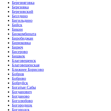
Березняговка
Березовка
Березовский
Беседино
Бигильдино
Бийск
Бикин
Биокомбината
Биробиджан
Бирюковка
Бирюч
Бисерово
Бишкек
Благовещенск
Благовещенская
Ближнее Борисово
Бобров
Боброво
Бобруйск
Богатые Сабы
Богданович
Богданово
Боголюбово
Богородицк
Богородск