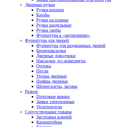
Дверные ручки
Ручки-кнопки
Кнобы
Ручки на планке
Ручки раздельные
Ручки скобы
Фурнитура к «антипанике»
Фурнитура для дверей
Фурнитура для раздвижных дверей
Броненакладки
Дверные доводчики
Накладки, wc-комплекты
Оптика
Петли
Упоры дверные
Цифры дверные
Шпингалеты, засовы
Разное
Почтовые ящики
Замки электронные
Уплотнители
Сопутствующие товары
Заготовки ключей
Кронштейны