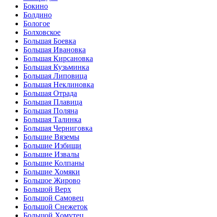
Бокино
Болдино
Бологое
Болховское
Большая Боевка
Большая Ивановка
Большая Кирсановка
Большая Кузьминка
Большая Липовица
Большая Неклиновка
Большая Отрада
Большая Плавица
Большая Поляна
Большая Талинка
Большая Черниговка
Большие Вяземы
Большие Избищи
Большие Извалы
Большие Колпаны
Большие Хомяки
Большое Жирово
Большой Верх
Большой Самовец
Большой Снежеток
Большой Хомутец