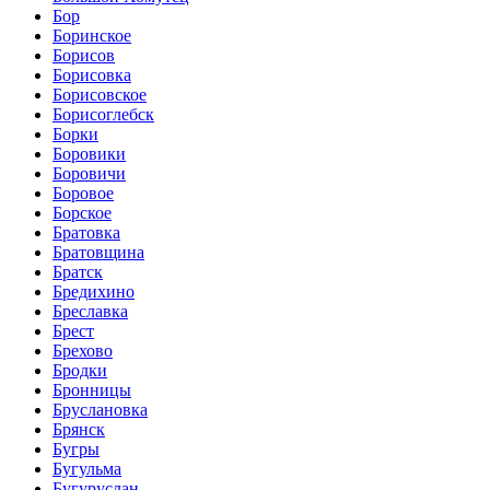
Бор
Боринское
Борисов
Борисовка
Борисовское
Борисоглебск
Борки
Боровики
Боровичи
Боровое
Борское
Братовка
Братовщина
Братск
Бредихино
Бреславка
Брест
Брехово
Бродки
Бронницы
Бруслановка
Брянск
Бугры
Бугульма
Бугуруслан