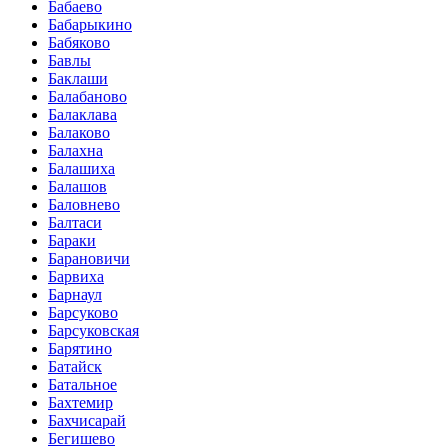
Бабаево
Бабарыкино
Бабяково
Бавлы
Баклаши
Балабаново
Балаклава
Балаково
Балахна
Балашиха
Балашов
Баловнево
Балтаси
Бараки
Барановичи
Барвиха
Барнаул
Барсуково
Барсуковская
Барятино
Батайск
Батальное
Бахтемир
Бахчисарай
Бегишево