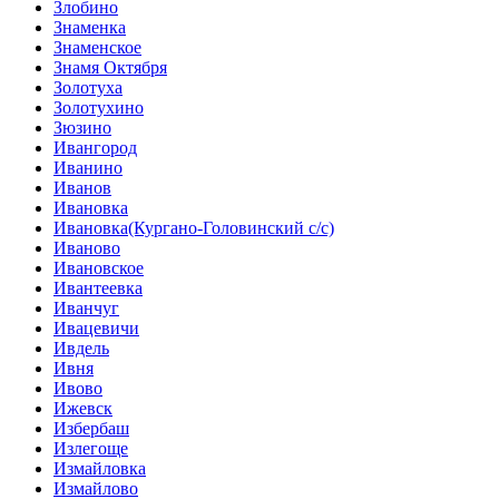
Злобино
Знаменка
Знаменское
Знамя Октября
Золотуха
Золотухино
Зюзино
Ивангород
Иванино
Иванов
Ивановка
Ивановка(Кургано-Головинский с/с)
Иваново
Ивановское
Ивантеевка
Иванчуг
Ивацевичи
Ивдель
Ивня
Ивово
Ижевск
Избербаш
Излегоще
Измайловка
Измайлово