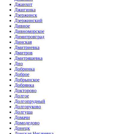
Джанхот
Джигинка
Дзержинск
Дзержинский
Дивное
Дивноморское
Димитровград
Динская
Дмитриевка
Дмитров
Дмитряшевка
Дно
Добринка
Доброе
Добрынское
Добрянка
Докторово
Долгое
Долгопрудный
Долгоруково
Долгуша
Домачи
Домодедово
Донецк
Донская Негачевка