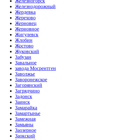
Железногорск
Железнодорожный
Жердевка
Жерехово
Жерновец
Жерновное
Жигулевск
Жлобин
Жостово
Жуковский
Забузан
Завальное
завода Мосрентген
Заволжье
Заворонежское
Загорянский
Загрядчино
Задонск
Заинск
Замарайка
Замартынье
Замежная
Замьяны
Заозерное
Заокский