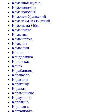
Каменная Лубна
Каменоломни
Каменоломня
Каменск-Уральский
Каменск-Шахтинский
Камень-на-Оби
Камешково
Камызяк
Камышевка
Камыши
Камышин
Канаш
Кандалакша
Каневская
Канск
Карабаново
Караваево
Карагали
Караганда
Каралат
Карамышево
Караульное
Карелино
Карпинск
Карташовка