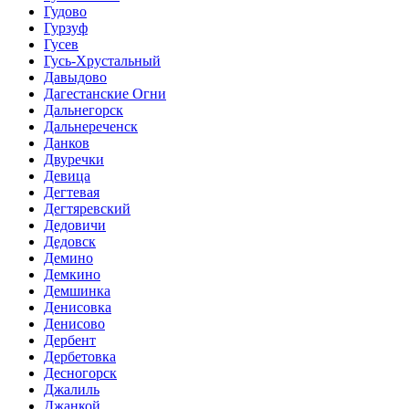
Гудово
Гурзуф
Гусев
Гусь-Хрустальный
Давыдово
Дагестанские Огни
Дальнегорск
Дальнереченск
Данков
Двуречки
Девица
Дегтевая
Дегтяревский
Дедовичи
Дедовск
Демино
Демкино
Демшинка
Денисовка
Денисово
Дербент
Дербетовка
Десногорск
Джалиль
Джанкой